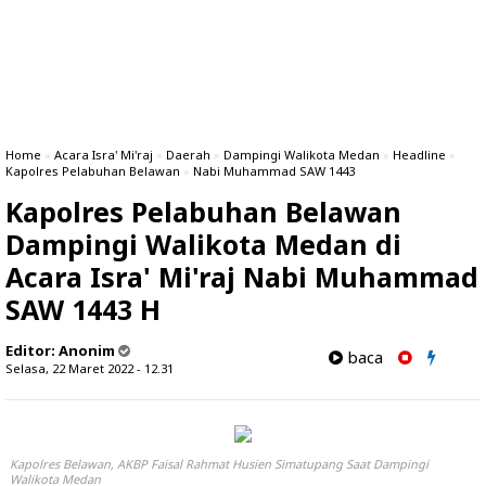
Home
»
Acara Isra' Mi'raj
»
Daerah
»
Dampingi Walikota Medan
»
Headline
»
Kapolres Pelabuhan Belawan
»
Nabi Muhammad SAW 1443
Kapolres Pelabuhan Belawan
Dampingi Walikota Medan di
Acara Isra' Mi'raj Nabi Muhammad
SAW 1443 H
Editor:
Anonim
baca
Selasa, 22 Maret 2022 - 12.31
Kapolres Belawan, AKBP Faisal Rahmat Husien Simatupang Saat Dampingi
Walikota Medan