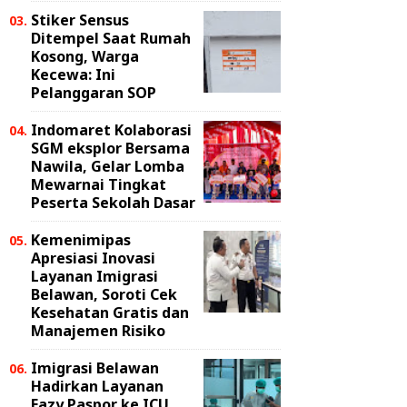
Stiker Sensus
Ditempel Saat Rumah
Kosong, Warga
Kecewa: Ini
Pelanggaran SOP
Indomaret Kolaborasi
SGM eksplor Bersama
Nawila, Gelar Lomba
Mewarnai Tingkat
Peserta Sekolah Dasar
Kemenimipas
Apresiasi Inovasi
Layanan Imigrasi
Belawan, Soroti Cek
Kesehatan Gratis dan
Manajemen Risiko
Imigrasi Belawan
Hadirkan Layanan
Eazy Paspor ke ICU