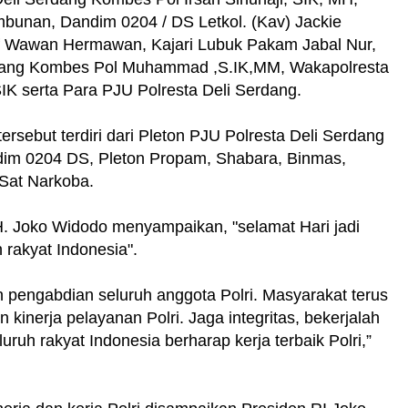
mbunan, Dandim 0204 / DS Letkol. (Kav) Jackie
Inf Wawan Hermawan, Kajari Lubuk Pakam Jabal Nur,
rdang Kombes Pol Muhammad ,S.IK,MM, Wakapolresta
K serta Para PJU Polresta Deli Serdang.
ersebut terdiri dari Pleton PJU Polresta Deli Serdang
dim 0204 DS, Pleton Propam, Shabara, Binmas,
 Sat Narkoba.
 H. Joko Widodo menyampaikan, "selamat Hari jadi
rakyat Indonesia".
an pengabdian seluruh anggota Polri. Masyarakat terus
n kinerja pelayanan Polri. Jaga integritas, bekerjalah
uruh rakyat Indonesia berharap kerja terbaik Polri,”