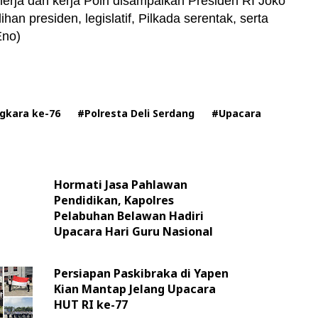
erja dan kerja Polri disampaikan Presiden RI Joko
n presiden, legislatif, Pilkada serentak, serta
Eno)
gkara ke-76
#Polresta Deli Serdang
#Upacara
Hormati Jasa Pahlawan
Pendidikan, Kapolres
Pelabuhan Belawan Hadiri
Upacara Hari Guru Nasional
Persiapan Paskibraka di Yapen
Kian Mantap Jelang Upacara
HUT RI ke-77