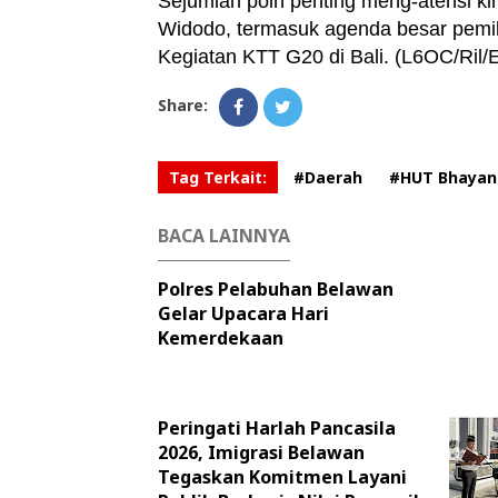
Sejumlah poin penting meng-atensi kin
Widodo, termasuk agenda besar pemiliha
Kegiatan KTT G20 di Bali. (L6OC/Ril/
Share:
Tag Terkait:
#Daerah
#HUT Bhayan
BACA LAINNYA
Polres Pelabuhan Belawan
Gelar Upacara Hari
Kemerdekaan
Peringati Harlah Pancasila
2026, Imigrasi Belawan
Tegaskan Komitmen Layani