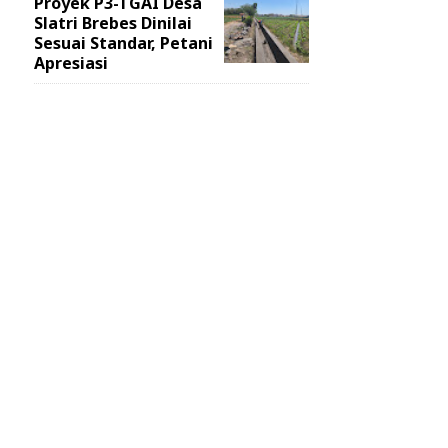
Proyek P3-TGAI Desa
Slatri Brebes Dinilai
Sesuai Standar, Petani
Apresiasi