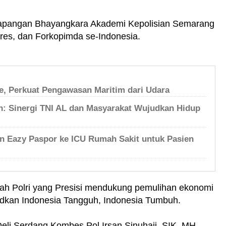
di Lapangan Bhayangkara Akademi Kepolisian Semarang
olres, dan Forkopimda se-Indonesia.
, Perkuat Pengawasan Maritim dari Udara
an: Sinergi TNI AL dan Masyarakat Wujudkan Hidup
n Eazy Paspor ke ICU Rumah Sakit untuk Pasien
lah Polri yang Presisi mendukung pemulihan ekonomi
judkan Indonesia Tangguh, Indonesia Tumbuh.
Deli Serdang Kombes Pol Irsan Sinuhaji, SIK, MH,