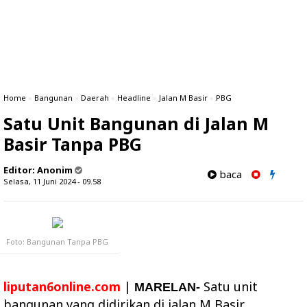
Home
»
Bangunan
»
Daerah
»
Headline
»
Jalan M Basir
»
PBG
Satu Unit Bangunan di Jalan M
Basir Tanpa PBG
Editor:
Anonim
baca
Selasa, 11 Juni 2024 - 09.58
Foto: Bangunan Tanpa PBG
liputan6online.com
|
Satu unit
MARELAN-
bangunan yang didirikan di jalan M Basir,