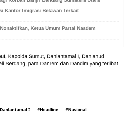
bagi Korban Banjir Bandang Sumatera Utara
i Kantor Imigrasi Belawan Terkait
 Nonaktifkan, Ketua Umum Partai Nasdem
but, Kapolda Sumut, Danlantamal I, Danlanud
li Serdang, para Danrem dan Dandim yang terlibat.
Danlantamal I
#Headline
#Nasional