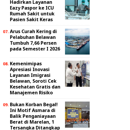
Hadirkan Layanan
Eazy Paspor ke ICU
Rumah Sakit untuk
Pasien Sakit Keras
Arus Curah Kering di
Pelabuhan Belawan
Tumbuh 7,66 Persen
pada Semester I 2026
Kemenimipas
Apresiasi Inovasi
Layanan Imigrasi
Belawan, Soroti Cek
Kesehatan Gratis dan
Manajemen Risiko
Bukan Korban Begal!
Ini Motif Asmara di
Balik Penganiayaan
Berat di Marelan, 1
Tersangka Ditangkap