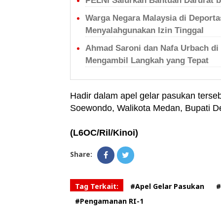
PELNI Salurkan Bantuan Darurat 
Warga Negara Malaysia di Deportas
Menyalahgunakan Izin Tinggal
Ahmad Saroni dan Nafa Urbach di
Mengambil Langkah yang Tepat
Hadir dalam apel gelar pasukan terse
Soewondo, Walikota Medan, Bupati De
(L6OC/Ril/Kinoi)
Share:
Tag Terkait:
#Apel Gelar Pasukan
#
#Pengamanan RI-1