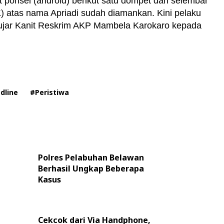
t ponsel (android) berikut satu dompet dan selembar
atas nama Apriadi sudah diamankan. Kini pelaku
,"ujar Kanit Reskrim AKP Mambela Karokaro kepada
dline
#Peristiwa
Polres Pelabuhan Belawan
Berhasil Ungkap Beberapa
Kasus
Cekcok dari Via Handphone,