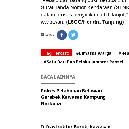
"Pelaku dan barang bukti berupa 1 uni
Surat Tanda Nomor Kendaraan (STNK) 
dalam proses penyidikan lebih lanjut
wartawan. (
L6OC/Hendra Tanjung
)
Share:
Tag Terkait:
#Dimassa Warga
#Hea
#Satu Dari Dua Pelaku Jambret Ponsel
BACA LAINNYA
Polres Pelabuhan Belawan
Gerebek Kawasan Kampung
Narkoba
Infrastruktur Buruk, Kawasan