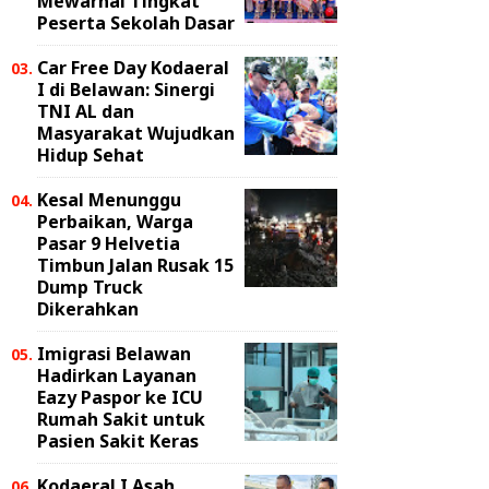
Mewarnai Tingkat
Peserta Sekolah Dasar
Car Free Day Kodaeral
I di Belawan: Sinergi
TNI AL dan
Masyarakat Wujudkan
Hidup Sehat
Kesal Menunggu
Perbaikan, Warga
Pasar 9 Helvetia
Timbun Jalan Rusak 15
Dump Truck
Dikerahkan
Imigrasi Belawan
Hadirkan Layanan
Eazy Paspor ke ICU
Rumah Sakit untuk
Pasien Sakit Keras
Kodaeral I Asah