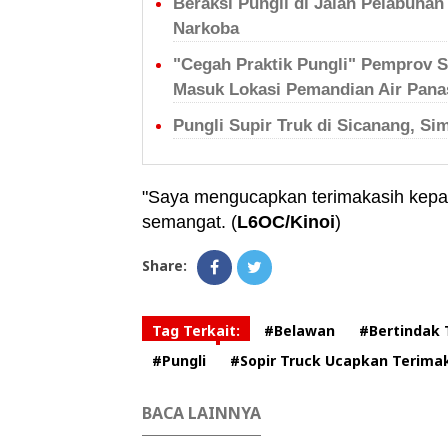
Beraksi Pungli di Jalan Pelabuhan 
Narkoba
"Cegah Praktik Pungli" Pemprov 
Masuk Lokasi Pemandian Air Pana
Pungli Supir Truk di Sicanang, S
"Saya mengucapkan terimakasih kepa
semangat. (
L6OC/Kinoi
)
Share:
Tag Terkait:
#Belawan
#Bertindak 
#Pungli
#Sopir Truck Ucapkan Terima
BACA LAINNYA