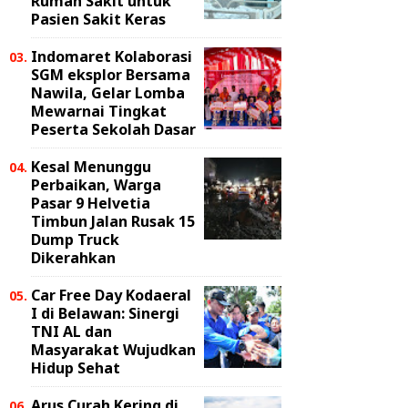
Rumah Sakit untuk
Pasien Sakit Keras
Indomaret Kolaborasi
SGM eksplor Bersama
Nawila, Gelar Lomba
Mewarnai Tingkat
Peserta Sekolah Dasar
Kesal Menunggu
Perbaikan, Warga
Pasar 9 Helvetia
Timbun Jalan Rusak 15
Dump Truck
Dikerahkan
Car Free Day Kodaeral
I di Belawan: Sinergi
TNI AL dan
Masyarakat Wujudkan
Hidup Sehat
Arus Curah Kering di