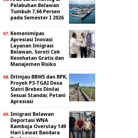
Pelabuhan Belawan
Tumbuh 7,66 Persen
pada Semester I 2026
Kemenimipas
Apresiasi Inovasi
Layanan Imigrasi
Belawan, Soroti Cek
Kesehatan Gratis dan
Manajemen Risiko
Ditinjau BBWS dan BPK,
Proyek P3-TGAI Desa
Slatri Brebes Dinilai
Sesuai Standar, Petani
Apresiasi
Imigrasi Belawan
Deportasi WNA
Kamboja Overstay 149
Hari Lewat Bandara