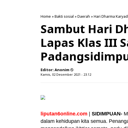
Home
»
Bakti sosial
»
Daerah
»
Hari Dharma Karyad
Sambut Hari D
Lapas Klas III
Padangsidimpua
Editor:
Anonim
Kamis, 02 Desember 2021 - 23.12
liputan6online.com
|
SIDIMPUAN-
M
dalam kehidupan kita semua. Penanga