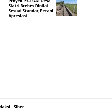
Proyek P3-TGAI Desa
Slatri Brebes Dinilai
Sesuai Standar, Petani
Apresiasi
daksi
Siber