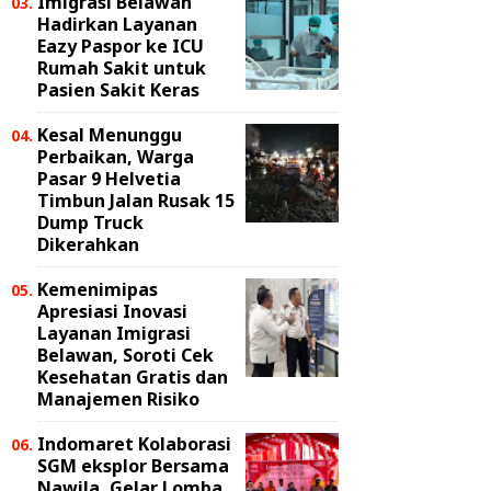
Imigrasi Belawan
Hadirkan Layanan
Eazy Paspor ke ICU
Rumah Sakit untuk
Pasien Sakit Keras
Kesal Menunggu
Perbaikan, Warga
Pasar 9 Helvetia
Timbun Jalan Rusak 15
Dump Truck
Dikerahkan
Kemenimipas
Apresiasi Inovasi
Layanan Imigrasi
Belawan, Soroti Cek
Kesehatan Gratis dan
Manajemen Risiko
Indomaret Kolaborasi
SGM eksplor Bersama
Nawila, Gelar Lomba