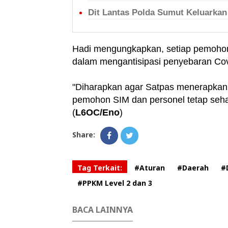
Dit Lantas Polda Sumut Keluarka
Hadi mengungkapkan, setiap pemohon 
dalam mengantisipasi penyebaran Cov
"Diharapkan agar Satpas menerapkan 
pemohon SIM dan personel tetap sehat
(
L6OC/Eno
)
Share:
Tag Terkait:
#Aturan
#Daerah
#
#PPKM Level 2 dan 3
BACA LAINNYA