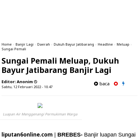
Home
»
Banjir Lagi
»
Daerah
»
Dukuh Bayur Jatibarang
»
Headline
»
Meluap
»
Sungai Pemali
Sungai Pemali Meluap, Dukuh
Bayur Jatibarang Banjir Lagi
Editor:
Anonim
baca
Sabtu, 12 Februari 2022 - 10.47
Luapan Air Menggenangi Permukiman Warga
liputan6online.com
|
BREBES-
Banjir luapan Sungai