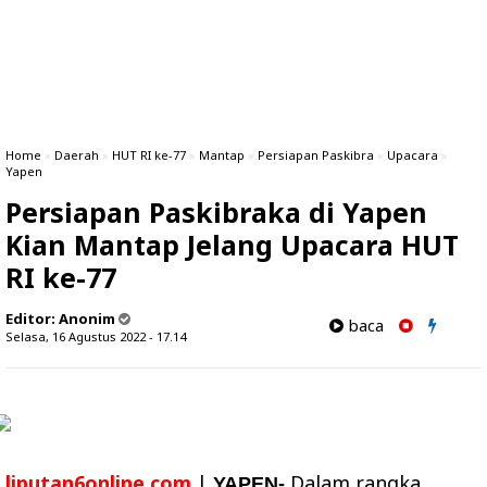
Home
»
Daerah
»
HUT RI ke-77
»
Mantap
»
Persiapan Paskibra
»
Upacara
»
Yapen
Persiapan Paskibraka di Yapen
Kian Mantap Jelang Upacara HUT
RI ke-77
Editor:
Anonim
baca
Selasa, 16 Agustus 2022 - 17.14
liputan6online.com
|
Dalam rangka
YAPEN-