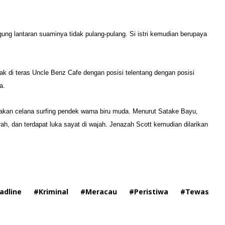
ng lantaran suaminya tidak pulang-pulang. Si istri kemudian berupaya
letak di teras Uncle Benz Cafe dengan posisi telentang dengan posisi
a.
nakan celana surfing pendek warna biru muda. Menurut Satake Bayu,
h, dan terdapat luka sayat di wajah. Jenazah Scott kemudian dilarikan
adline
#Kriminal
#Meracau
#Peristiwa
#Tewas