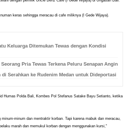
elahi dengan pemilik Uncle Benz Cafe (I Gede Wijaya) di Ungasan Bali.
numan keras sehingga meracau di cafe miliknya (I Gede Wijaya).
atu Keluarga Ditemukan Tewas dengan Kondisi
 Seorang Pria Tewas Terkena Peluru Senapan Angin
 di Serahkan ke Rudenim Medan untuk Dideportasi
abid Humas Polda Bali, Kombes Pol Stefanus Satake Bayu Setianto, ketika
g minum-minum dan mentraktir korban. Tapi karena mabuk dan meracau,
pelaku marah dan memukul korban dengan menggunakan kursi,"