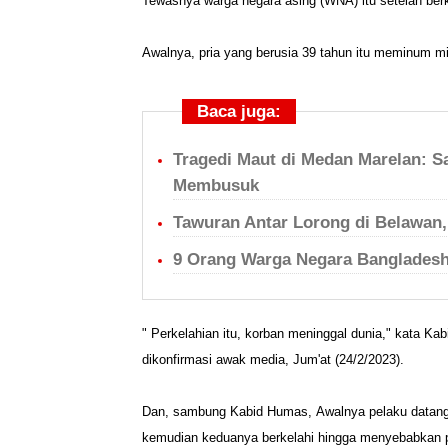
Tewasnya warga negara asing (WNA) itu setelah berk
Awalnya, pria yang berusia 39 tahun itu meminum mi
Baca juga:
Tragedi Maut di Medan Marelan: S
Membusuk
Tawuran Antar Lorong di Belawan,
9 Orang Warga Negara Bangladesh
" Perkelahian itu, korban meninggal dunia," kata K
dikonfirmasi awak media, Jum'at (24/2/2023).
Dan, sambung Kabid Humas,
Awalnya pelaku datan
kemudian keduanya berkelahi hingga menyebabkan 