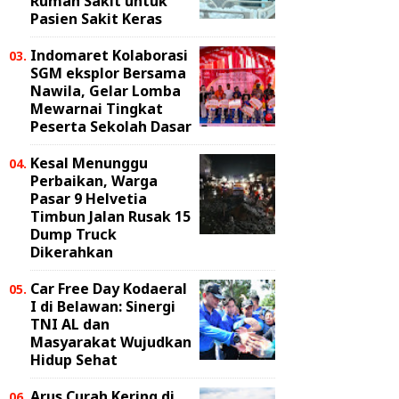
Rumah Sakit untuk
Pasien Sakit Keras
Indomaret Kolaborasi
SGM eksplor Bersama
Nawila, Gelar Lomba
Mewarnai Tingkat
Peserta Sekolah Dasar
Kesal Menunggu
Perbaikan, Warga
Pasar 9 Helvetia
Timbun Jalan Rusak 15
Dump Truck
Dikerahkan
Car Free Day Kodaeral
I di Belawan: Sinergi
TNI AL dan
Masyarakat Wujudkan
Hidup Sehat
Arus Curah Kering di