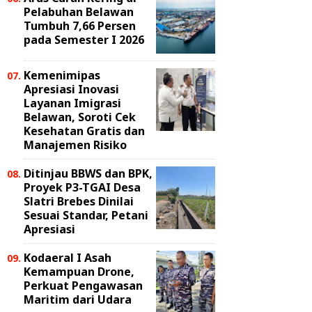
Pelabuhan Belawan
Tumbuh 7,66 Persen
pada Semester I 2026
Kemenimipas
Apresiasi Inovasi
Layanan Imigrasi
Belawan, Soroti Cek
Kesehatan Gratis dan
Manajemen Risiko
Ditinjau BBWS dan BPK,
Proyek P3-TGAI Desa
Slatri Brebes Dinilai
Sesuai Standar, Petani
Apresiasi
Kodaeral I Asah
Kemampuan Drone,
Perkuat Pengawasan
Maritim dari Udara