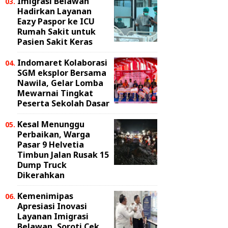
Imigrasi Belawan
Hadirkan Layanan
Eazy Paspor ke ICU
Rumah Sakit untuk
Pasien Sakit Keras
Indomaret Kolaborasi
SGM eksplor Bersama
Nawila, Gelar Lomba
Mewarnai Tingkat
Peserta Sekolah Dasar
Kesal Menunggu
Perbaikan, Warga
Pasar 9 Helvetia
Timbun Jalan Rusak 15
Dump Truck
Dikerahkan
Kemenimipas
Apresiasi Inovasi
Layanan Imigrasi
Belawan, Soroti Cek