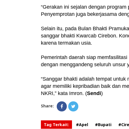
“Gerakan ini sejalan dengan program
Penyemprotan juga bekerjasama deng
Selain itu, pada Bulan Bhakti Pramuka
sanggar bhakti Kwarcab Cirebon. Kond
karena termakan usia.
Pemerintah daerah siap memfasilitasi h
dengan menggandeng seluruh unsur ya
“Sanggar bhakti adalah tempat untuk
agar memiliki kepribadian baik dan me
NKRI,” kata Imron. (
Sendi
)
Share:
Tag Terkait:
#Apel
#Bupati
#Cir