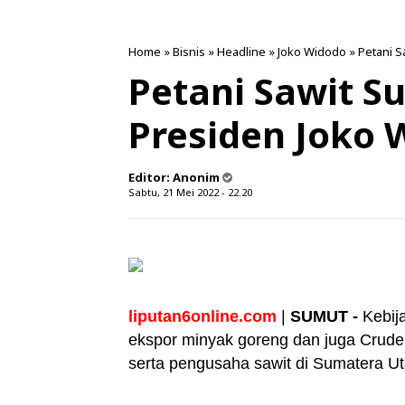
Home
»
Bisnis
»
Headline
»
Joko Widodo
»
Petani S
Petani Sawit S
Presiden Joko 
Editor:
Anonim
Sabtu, 21 Mei 2022 - 22.20
liputan6online.com
|
SUMUT -
Kebij
ekspor minyak goreng dan juga Crude 
serta pengusaha sawit di Sumatera Ut