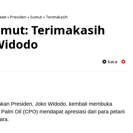
awit
»
Presiden
»
Sumut
»
Terimakasih
umut: Terimakasih
Widodo
baca
akan Presiden, Joko Widodo, kembali membuka
Palm Oil (CPO) mendapat apresiasi dari para petani
ara.