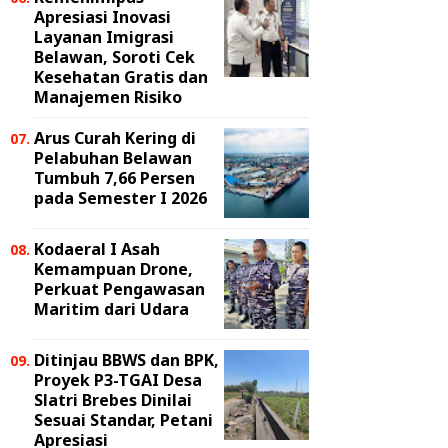
Apresiasi Inovasi
Layanan Imigrasi
Belawan, Soroti Cek
Kesehatan Gratis dan
Manajemen Risiko
Arus Curah Kering di
Pelabuhan Belawan
Tumbuh 7,66 Persen
pada Semester I 2026
Kodaeral I Asah
Kemampuan Drone,
Perkuat Pengawasan
Maritim dari Udara
Ditinjau BBWS dan BPK,
Proyek P3-TGAI Desa
Slatri Brebes Dinilai
Sesuai Standar, Petani
Apresiasi