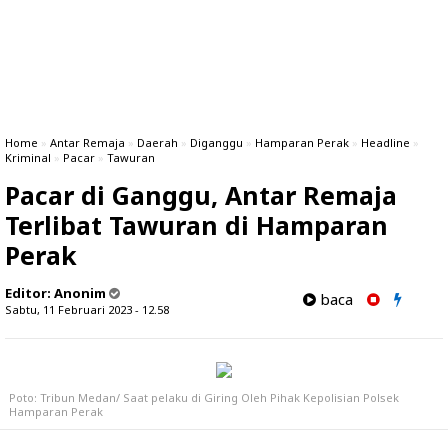
Home
»
Antar Remaja
»
Daerah
»
Diganggu
»
Hamparan Perak
»
Headline
»
Kriminal
»
Pacar
»
Tawuran
Pacar di Ganggu, Antar Remaja
Terlibat Tawuran di Hamparan
Perak
Editor:
Anonim
baca
Sabtu, 11 Februari 2023 - 12.58
Poto: Tribun Medan/ Saat pelaku di Giring Oleh Pihak Kepolisian Polsek
Hamparan Perak