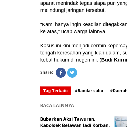
aparat menindak tegas siapa pun yang
melindungi jaringan tersebut.
“Kami hanya ingin keadilan ditegakk
ke atas,” ucap warga lainnya.
Kasus ini kini menjadi cermin keperc
tengah keresahan yang kian dalam, s
kebal hukum di negeri ini. (
Budi Kurn
Share:
Tag Terkait:
#Bandar sabu
#Daera
BACA LAINNYA
Bubarkan Aksi Tawuran,
Kapolsek Belawan Jadi Korban,