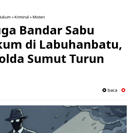
Hukum
»
Kriminal
»
Misteri
duga Bandar Sabu
kum di Labuhanbatu,
olda Sumut Turun
baca