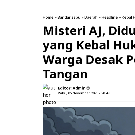
Home
»
Bandar sabu
»
Daerah
»
Headline
»
Kebal 
Misteri AJ, Di
yang Kebal Hu
Warga Desak P
Tangan
Editor:
Admin
Rabu, 05 November 2025 - 20.49