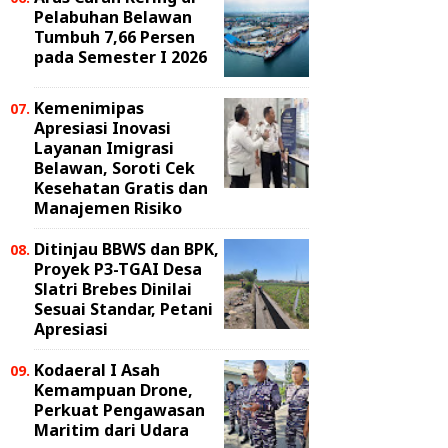
Pelabuhan Belawan
Tumbuh 7,66 Persen
pada Semester I 2026
Kemenimipas
Apresiasi Inovasi
Layanan Imigrasi
Belawan, Soroti Cek
Kesehatan Gratis dan
Manajemen Risiko
Ditinjau BBWS dan BPK,
Proyek P3-TGAI Desa
Slatri Brebes Dinilai
Sesuai Standar, Petani
Apresiasi
Kodaeral I Asah
Kemampuan Drone,
Perkuat Pengawasan
Maritim dari Udara