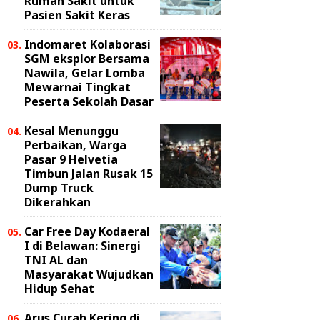
Rumah Sakit untuk
Pasien Sakit Keras
Indomaret Kolaborasi
SGM eksplor Bersama
Nawila, Gelar Lomba
Mewarnai Tingkat
Peserta Sekolah Dasar
Kesal Menunggu
Perbaikan, Warga
Pasar 9 Helvetia
Timbun Jalan Rusak 15
Dump Truck
Dikerahkan
Car Free Day Kodaeral
I di Belawan: Sinergi
TNI AL dan
Masyarakat Wujudkan
Hidup Sehat
Arus Curah Kering di